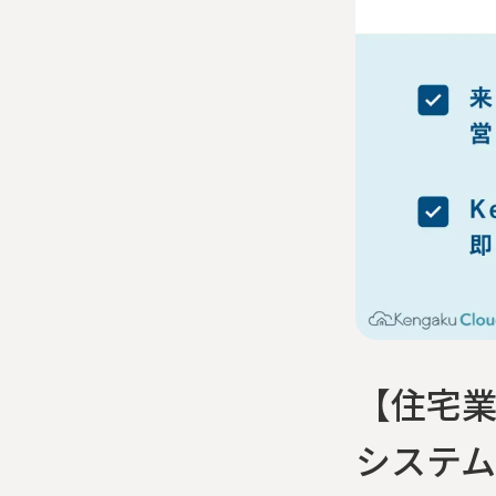
【住宅
システ